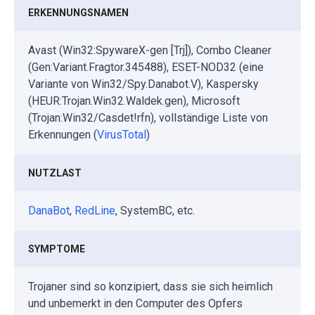
ERKENNUNGSNAMEN
Avast (Win32:SpywareX-gen [Trj]), Combo Cleaner
(Gen:Variant.Fragtor.345488), ESET-NOD32 (eine
Variante von Win32/Spy.Danabot.V), Kaspersky
(HEUR:Trojan.Win32.Waldek.gen), Microsoft
(Trojan:Win32/Casdet!rfn), vollständige Liste von
Erkennungen (
VirusTotal
)
NUTZLAST
DanaBot
,
RedLine
, SystemBC, etc.
SYMPTOME
Trojaner sind so konzipiert, dass sie sich heimlich
und unbemerkt in den Computer des Opfers