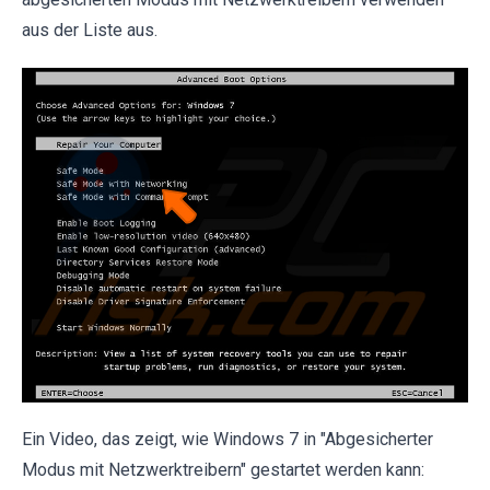
aus der Liste aus.
Ein Video, das zeigt, wie Windows 7 in "Abgesicherter
Modus mit Netzwerktreibern" gestartet werden kann: