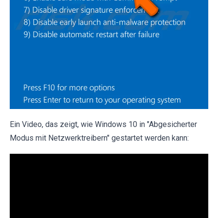
Ein Video, das zeigt, wie Windows 10 in "Abgesicherter
Modus mit Netzwerktreibern" gestartet werden kann: