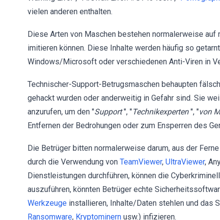
vielen anderen enthalten.
Diese Arten von Maschen bestehen normalerweise auf
imitieren können. Diese Inhalte werden häufig so getarnt
Windows/Microsoft oder verschiedenen Anti-Viren in V
Technischer-Support-Betrugsmaschen behaupten fälschlic
gehackt wurden oder anderweitig in Gefahr sind. Sie we
anzurufen, um den "
Support
", "
Technikexperten
", "
von Mi
Entfernen der Bedrohungen oder zum Ensperren des Ger
Die Betrüger bitten normalerweise darum, aus der Ferne 
durch die Verwendung von
TeamViewer
,
UltraViewer
, An
Dienstleistungen durchführen, können die Cyberkriminell
auszuführen, könnten Betrüger echte Sicherheitssoftwar
Werkzeuge
installieren, Inhalte/Daten stehlen und das 
Ransomware
,
Kryptominern
usw.) infizieren.