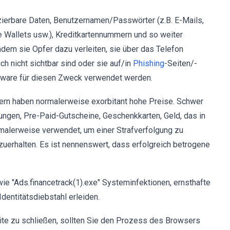
izierbare Daten, Benutzernamen/Passwörter (z.B. E-Mails,
e Wallets usw.), Kreditkartennummern und so weiter
ndem sie Opfer dazu verleiten, sie über das Telefon
h nicht sichtbar sind oder sie auf/in
Phishing
-Seiten/-
alware für diesen Zweck verwendet werden.
ern haben normalerweise exorbitant hohe Preise. Schwer
ngen, Pre-Paid-Gutscheine, Geschenkkarten, Geld, das in
malerweise verwendet, um einer Strafverfolgung zu
zuerhalten. Es ist nennenswert, dass erfolgreich betrogene
"Ads.financetrack(1).exe" Systeminfektionen, ernsthafte
Identitätsdiebstahl erleiden.
eite zu schließen, sollten Sie den Prozess des Browsers