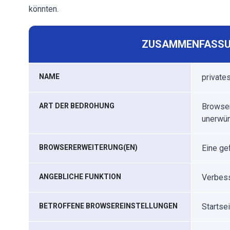
könnten.
ZUSAMMENFASSU
NAME
private
ART DER BEDROHUNG
Browser
unerwün
BROWSERERWEITERUNG(EN)
Eine g
ANGEBLICHE FUNKTION
Verbess
BETROFFENE BROWSEREINSTELLUNGEN
Startse