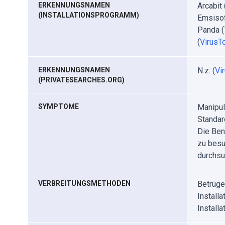
ERKENNUNGSNAMEN
Arcabit
(INSTALLATIONSPROGRAMM)
Emsisof
Panda (
(
VirusTo
ERKENNUNGSNAMEN
N.z. (
Vi
(PRIVATESEARCHES.ORG)
SYMPTOME
Manipul
Standar
Die Ben
zu besu
durchsu
VERBREITUNGSMETHODEN
Betrüge
Install
Install