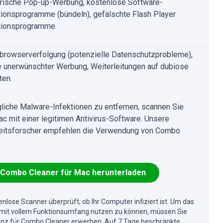
rische Pop-up-Werbung, kostenlose Software-
ationsprogramme (bündeln), gefälschte Flash Player
ationsprogramme.
tbrowserverfolgung (potenzielle Datenschutzprobleme),
 unerwünschter Werbung, Weiterleitungen auf dubiose
ten.
iche Malware-Infektionen zu entfernen, scannen Sie
ac mit einer legitimen Antivirus-Software. Unsere
eitsforscher empfehlen die Verwendung von Combo
Combo Cleaner für Mac herunterladen
enlose Scanner überprüft, ob Ihr Computer infiziert ist. Um das
mit vollem Funktionsumfang nutzen zu können, müssen Sie
enz für Combo Cleaner erwerben. Auf 7 Tage beschränkte