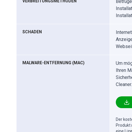
VERBREITUNGSMETHODEN
Betrüge
Install
Install
SCHADEN
Interne
Anzeige
Websei
MALWARE-ENTFERNUNG (MAC)
Um mögl
Ihren M
Sicherh
Cleaner.
Der kost
Produkt 
eine Liz