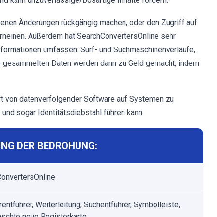
d kann unzuverlässige/bösartige Inhalte fördern.
nen Änderungen rückgängig machen, oder den Zugriff auf
erneinen. Außerdem hat SearchConvertersOnline sehr
Informationen umfassen: Surf- und Suchmaschinenverläufe,
 Die gesammelten Daten werden dann zu Geld gemacht, indem
 von datenverfolgender Software auf Systemen zu
und sogar Identitätsdiebstahl führen kann.
NG DER BEDROHUNG:
onvertersOnline
entführer, Weiterleitung, Suchentführer, Symbolleiste,
schte neue Registerkarte