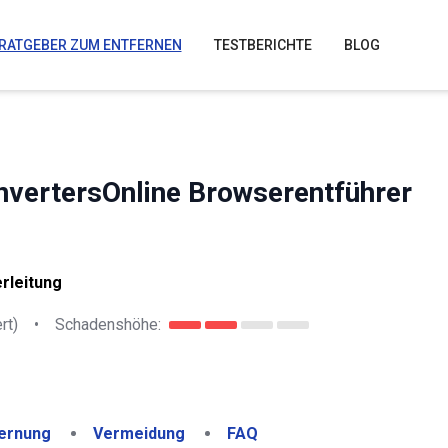
RATGEBER ZUM ENTFERNEN
TESTBERICHTE
BLOG
nvertersOnline Browserentführer
rleitung
rt)
•
Schadenshöhe:
ernung
Vermeidung
FAQ