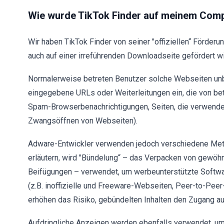
Wie wurde TikTok Finder auf meinem Compu
Wir haben TikTok Finder von seiner "offiziellen“ Förderu
auch auf einer irreführenden Downloadseite gefördert wi
Normalerweise betreten Benutzer solche Webseiten unbe
eingegebene URLs oder Weiterleitungen ein, die von be
Spam-Browserbenachrichtigungen, Seiten, die verwenden
Zwangsöffnen von Webseiten).
Adware-Entwickler verwenden jedoch verschiedene Meth
erläutern, wird "Bündelung“ – das Verpacken von gewö
Beifügungen – verwendet, um werbeunterstützte Softwa
(z.B. inoffizielle und Freeware-Webseiten, Peer-to-Peer
erhöhen das Risiko, gebündelten Inhalten den Zugang a
Aufdringliche Anzeigen werden ebenfalls verwendet, um 