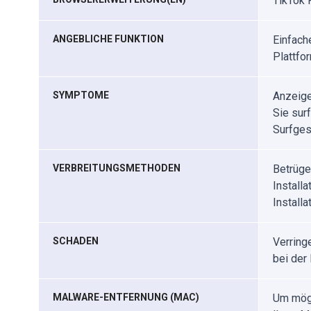
TikTok 
ANGEBLICHE FUNKTION
Einfach
Plattfo
SYMPTOME
Anzeige
Sie sur
Surfges
VERBREITUNGSMETHODEN
Betrüge
Install
Install
SCHADEN
Verring
bei der
MALWARE-ENTFERNUNG (MAC)
Um mögl