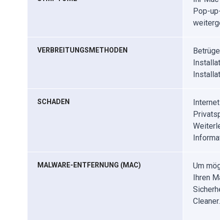
Pop-up-
weiterge
VERBREITUNGSMETHODEN
Betrüge
Install
Install
SCHADEN
Interne
Privats
Weiterl
Informa
MALWARE-ENTFERNUNG (MAC)
Um mögl
Ihren M
Sicherh
Cleaner.