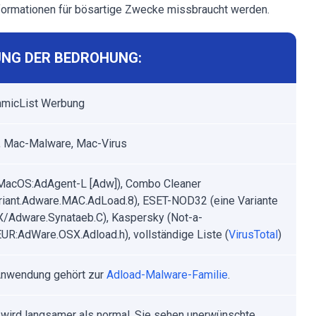
formationen für bösartige Zwecke missbraucht werden.
NG DER BEDROHUNG:
hmicList Werbung
 Mac-Malware, Mac-Virus
MacOS:AdAgent-L [Adw]), Combo Cleaner
riant.Adware.MAC.AdLoad.8), ESET-NOD32 (eine Variante
/Adware.Synataeb.C), Kaspersky (Not-a-
EUR:AdWare.OSX.Adload.h), vollständige Liste (
VirusTotal
)
Anwendung gehört zur
Adload-Malware-Familie
.
 wird langsamer als normal, Sie sehen unerwünschte