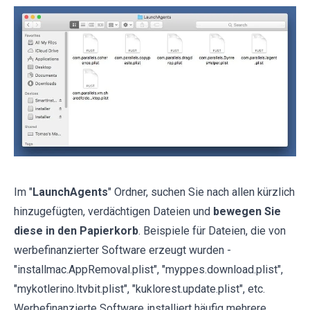
Im "
LaunchAgents
" Ordner, suchen Sie nach allen kürzlich
hinzugefügten, verdächtigen Dateien und
bewegen Sie
diese in den Papierkorb
. Beispiele für Dateien, die von
werbefinanzierter Software erzeugt wurden -
"installmac.AppRemoval.plist", "myppes.download.plist",
"mykotlerino.ltvbit.plist", "kuklorest.update.plist", etc.
Werbefinanzierte Software installiert häufig mehrere