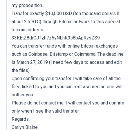
my proposition.
Transfer exactly $10,000 USD (ten thousand dollars ñ
about 2.5 BTC) through Bitcoin network to this special
bitcoin address:
33KEtZ8drCJTzh7z5yNLhK9s8bApRvsZS9
You can transfer funds with online bitcoin exchanges
such as Coinbase, Bitstamp or Coinmama. The deadline
is March 27, 2019 (I need few days to access and edit
the files).
Upon confirming your transfer I will take care of all the
files linked to you and you can rest assured no one will
bother you.
Please do not contact me. I will contact you and confirm
only when I see the valid transfer.
Regards,
Carlyn Blaine