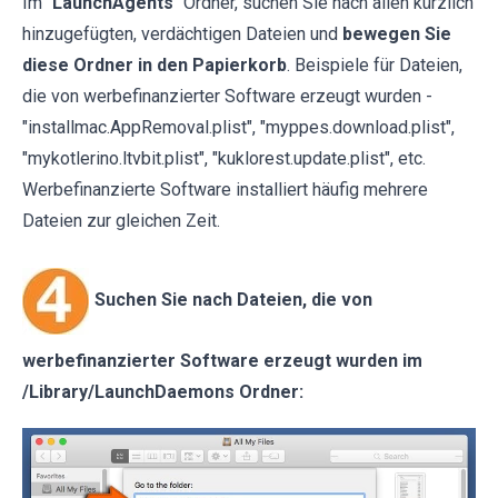
Im "
LaunchAgents
" Ordner, suchen Sie nach allen kürzlich
hinzugefügten, verdächtigen Dateien und
bewegen Sie
diese Ordner in den Papierkorb
. Beispiele für Dateien,
die von werbefinanzierter Software erzeugt wurden -
"installmac.AppRemoval.plist", "myppes.download.plist",
"mykotlerino.ltvbit.plist", "kuklorest.update.plist", etc.
Werbefinanzierte Software installiert häufig mehrere
Dateien zur gleichen Zeit.
Suchen Sie nach Dateien, die von
werbefinanzierter Software erzeugt wurden im
/Library/LaunchDaemons Ordner: