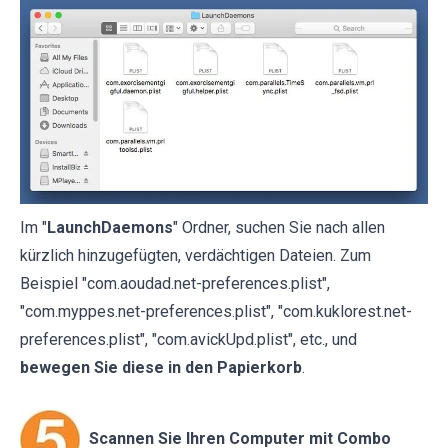
Im "
LaunchDaemons
" Ordner, suchen Sie nach allen
kürzlich hinzugefügten, verdächtigen Dateien. Zum
Beispiel "com.aoudad.net-preferences.plist",
"com.myppes.net-preferences.plist", "com.kuklorest.net-
preferences.plist", "com.avickUpd.plist", etc., und
bewegen Sie diese in den Papierkorb
.
Scannen Sie Ihren Computer mit Combo