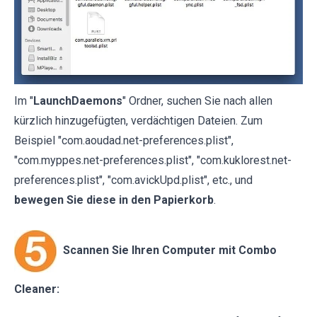
Im "
LaunchDaemons
" Ordner, suchen Sie nach allen
kürzlich hinzugefügten, verdächtigen Dateien. Zum
Beispiel "com.aoudad.net-preferences.plist",
"com.myppes.net-preferences.plist", "com.kuklorest.net-
preferences.plist", "com.avickUpd.plist", etc., und
bewegen Sie diese in den Papierkorb
.
Scannen Sie Ihren Computer mit Combo
Cleaner: