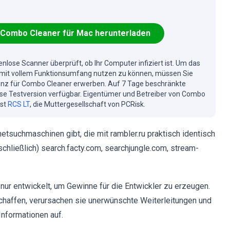
Combo Cleaner für Mac herunterladen
enlose Scanner überprüft, ob Ihr Computer infiziert ist. Um das
mit vollem Funktionsumfang nutzen zu können, müssen Sie
enz für Combo Cleaner erwerben. Auf 7 Tage beschränkte
se Testversion verfügbar. Eigentümer und Betreiber von Combo
ist
RCS LT
, die Muttergesellschaft von PCRisk.
etsuchmaschinen gibt, die mit rambler.ru praktisch identisch
sschließlich) search.facty.com, searchjungle.com, stream-
nur entwickelt, um Gewinne für die Entwickler zu erzeugen.
schaffen, verursachen sie unerwünschte Weiterleitungen und
nformationen auf.