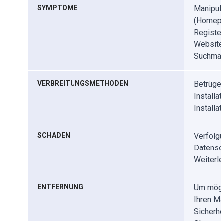
SYMPTOME
Manipul
(Homepa
Registe
Website
Suchmas
VERBREITUNGSMETHODEN
Betrüge
Install
Install
SCHADEN
Verfolg
Datensc
Weiterl
ENTFERNUNG
Um mögl
Ihren M
Sicherh