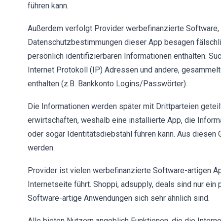
führen kann.
Außerdem verfolgt Provider werbefinanzierte Software, d
Datenschutzbestimmungen dieser App besagen fälschli
persönlich identifizierbaren Informationen enthalten. S
Internet Protokoll (IP) Adressen und andere, gesammelte
enthalten (z.B. Bankkonto Logins/Passwörter).
Die Informationen werden später mit Drittparteien gete
erwirtschaften, weshalb eine installierte App, die Info
oder sogar Identitätsdiebstahl führen kann. Aus diesen G
werden.
Provider ist vielen werbefinanzierte Software-artigen A
Internetseite führt. Shoppi, adsupply, deals sind nur ei
Software-artige Anwendungen sich sehr ähnlich sind.
Alle bieten Nutzern angeblich Funktionen, die die Intern