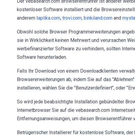
Der vebasearch.com Browserentführer ist anderer werbef
kostenloser Software installiert und die Browsereinstell
anderem
taplika.com
,
trovi.com
,
binkiland.com
and
mysta
Obwohl solche Browser Programmerweiterungen angeblich
sie in Wirklichkeit keinen Mehrwert und verursachen Wei
werbefinanzierter Software zu verhindern, sollten Inte
Software herunterladen.
Falls Ihr Download von einem Downloadklienten verwaltet
Browsererweiterungen ab, indem Sie auf das "Ablehnen
installieren, wählen Sie die "Benutzerdefiniert", oder "Erw
So wird jede beabsichtigte Installation gebündelter Br
Internetbrowser Sie auf die vebasearch.com Internetseit
Entfernungsanweisungen, um diesen Browserentführer v
Betrügerischer Installierer für kostenlose Software, d