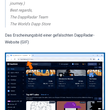
journey.)
Best regards,
The DappRadar Team
The World's Dapp Store
Das Erscheinungsbild einer gefälschten DappRadar-
Website (GIF):