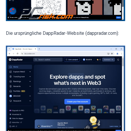
Die ursprüngliche DappRadar-Website (dappradar.com):