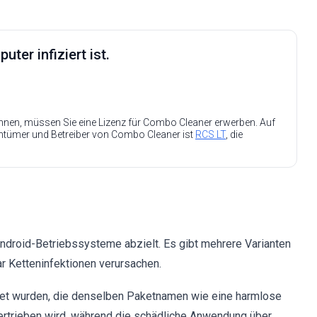
ter infiziert ist.
nen, müssen Sie eine Lizenz für Combo Cleaner erwerben. Auf
entümer und Betreiber von Combo Cleaner ist
RCS LT
, die
droid-Betriebssysteme abzielt. Es gibt mehrere Varianten
r Ketteninfektionen verursachen.
t wurden, die denselben Paketnamen wie eine harmlose
ertrieben wird, während die schädliche Anwendung über