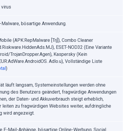
 virus
-Malware, bösartige Anwendung.
obile (APK:RepMalware [Trj]), Combo Cleaner
d.Riskware.HiddenAds.MJ), ESET-NOD32 (Eine Variante
roid/TrojanDropper.Agen), Kaspersky (Kein
EUR:AdWare.AndroidOS. Adlo.u), Vollständige Liste
tal
)
ät läuft langsam, Systemeinstellungen werden ohne
ung des Benutzers geändert, fragwürdige Anwendungen
nen, der Daten- und Akkuverbrauch steigt erheblich,
 leiten zu fragwürdigen Websites weiter, aufdringliche
 wird angezeigt.
rte E-Mail-Anhänge, bösartige Online-Werbung, Social