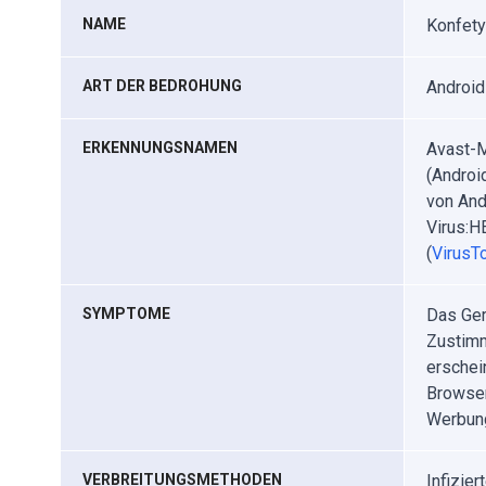
NAME
Konfety
ART DER BEDROHUNG
Android
ERKENNUNGSNAMEN
Avast-M
(Androi
von And
Virus:H
(
VirusTo
SYMPTOME
Das Ger
Zustimm
erschei
Browser
Werbung
VERBREITUNGSMETHODEN
Infizie