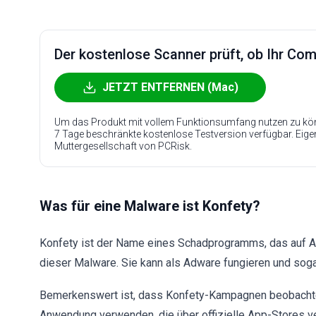
Der kostenlose Scanner prüft, ob Ihr Compu
JETZT ENTFERNEN (Mac)
Um das Produkt mit vollem Funktionsumfang nutzen zu kön
7 Tage beschränkte kostenlose Testversion verfügbar. Eig
Muttergesellschaft von PCRisk.
Was für eine Malware ist Konfety?
Konfety ist der Name eines Schadprogramms, das auf An
dieser Malware. Sie kann als Adware fungieren und soga
Bemerkenswert ist, dass Konfety-Kampagnen beobachte
Anwendung verwenden, die über offizielle App-Stores v