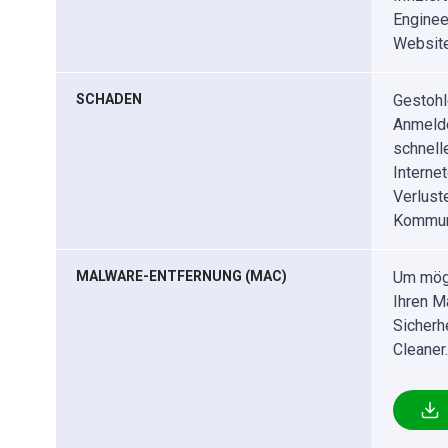
Enginee
Websit
SCHADEN
Gestohl
Anmelde
schnell
Interne
Verlust
Kommun
MALWARE-ENTFERNUNG (MAC)
Um mögl
Ihren M
Sicherh
Cleaner.