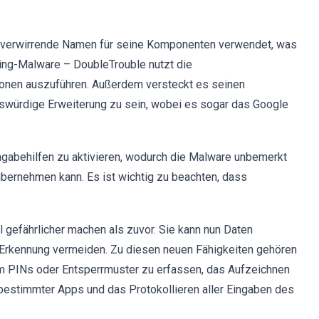
s verwirrende Namen für seine Komponenten verwendet, was
king-Malware – DoubleTrouble nutzt die
tionen auszuführen. Außerdem versteckt es seinen
enswürdige Erweiterung zu sein, wobei es sogar das Google
Eingabehilfen zu aktivieren, wodurch die Malware unbemerkt
übernehmen kann. Es ist wichtig zu beachten, dass
l gefährlicher machen als zuvor. Sie kann nun Daten
ne Erkennung vermeiden. Zu diesen neuen Fähigkeiten gehören
um PINs oder Entsperrmuster zu erfassen, das Aufzeichnen
 bestimmter Apps und das Protokollieren aller Eingaben des