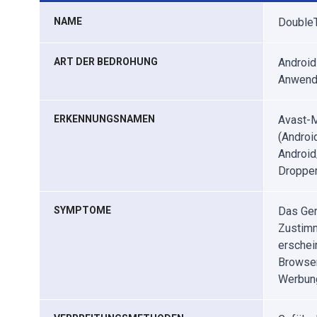
NAME
DoubleT
ART DER BEDROHUNG
Android
Anwend
ERKENNUNGSNAMEN
Avast-M
(Androi
Android
Dropper
SYMPTOME
Das Ger
Zustimm
erschei
Browser
Werbung