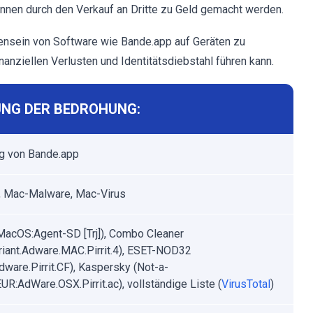
nnen durch den Verkauf an Dritte zu Geld gemacht werden.
nsein von Software wie Bande.app auf Geräten zu
nziellen Verlusten und Identitätsdiebstahl führen kann.
NG DER BEDROHUNG:
g von Bande.app
 Mac-Malware, Mac-Virus
MacOS:Agent-SD [Trj]), Combo Cleaner
riant.Adware.MAC.Pirrit.4), ESET-NOD32
ware.Pirrit.CF), Kaspersky (Not-a-
EUR:AdWare.OSX.Pirrit.ac), vollständige Liste (
VirusTotal
)