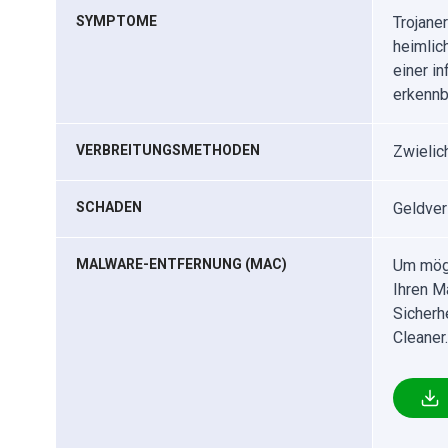
SYMPTOME
Trojane
heimlich
einer i
erkennb
VERBREITUNGSMETHODEN
Zwielic
SCHADEN
Geldver
MALWARE-ENTFERNUNG (MAC)
Um mögl
Ihren M
Sicherh
Cleaner.