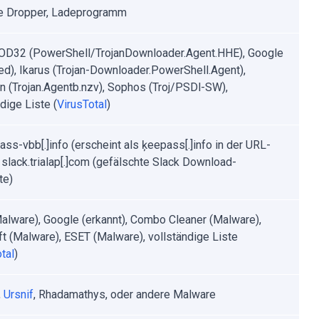
e Dropper, Ladeprogramm
D32 (PowerShell/TrojanDownloader.Agent.HHE), Google
ed), Ikarus (Trojan-Downloader.PowerShell.Agent),
n (Trojan.Agentb.nzv), Sophos (Troj/PSDl-SW),
dige Liste (
VirusTotal
)
ass-vbb[.]info (erscheint als ķeepass[.]info in der URL-
, slack.trialap[.]com (gefälschte Slack Download-
te)
Malware), Google (erkannt), Combo Cleaner (Malware),
t (Malware), ESET (Malware), vollständige Liste
tal
)
,
Ursnif
, Rhadamathys, oder andere Malware