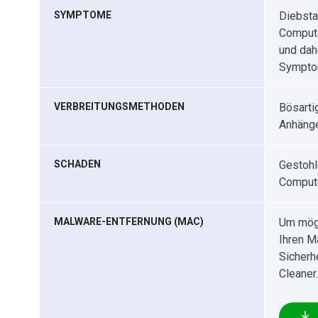
SYMPTOME
Diebsta
Compute
und dah
Symptom
VERBREITUNGSMETHODEN
Bösarti
Anhänge
SCHADEN
Gestohl
Compute
MALWARE-ENTFERNUNG (MAC)
Um mögl
Ihren M
Sicherh
Cleaner.