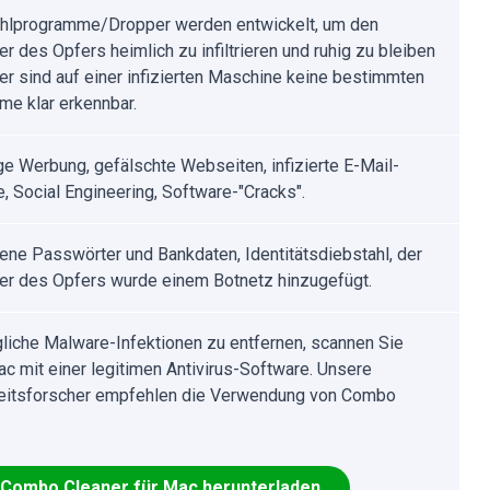
hlprogramme/Dropper werden entwickelt, um den
r des Opfers heimlich zu infiltrieren und ruhig zu bleiben
er sind auf einer infizierten Maschine keine bestimmten
e klar erkennbar.
ge Werbung, gefälschte Webseiten, infizierte E-Mail-
, Social Engineering, Software-"Cracks".
ene Passwörter und Bankdaten, Identitätsdiebstahl, der
r des Opfers wurde einem Botnetz hinzugefügt.
iche Malware-Infektionen zu entfernen, scannen Sie
ac mit einer legitimen Antivirus-Software. Unsere
eitsforscher empfehlen die Verwendung von Combo
Combo Cleaner für Mac herunterladen