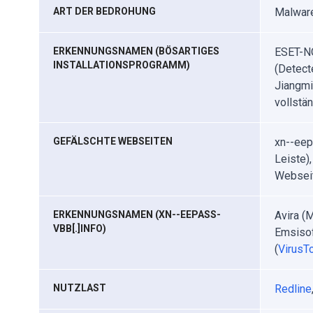
ART DER BEDROHUNG
Malwar
ERKENNUNGSNAMEN (BÖSARTIGES
ESET-NO
INSTALLATIONSPROGRAMM)
(Detect
Jiangmi
vollstän
GEFÄLSCHTE WEBSEITEN
xn--eep
Leiste)
Websei
ERKENNUNGSNAMEN (XN--EEPASS-
Avira (
VBB[.]INFO)
Emsisof
(
VirusTo
NUTZLAST
Redline