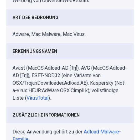
Werbung von UniversalWebResults
ART DER BEDROHUNG
Adware, Mac Malware, Mac Virus.
ERKENNUNGSNAMEN
Avast (MacOS:Adload-AD [Trj]), AVG (MacOS:Adload-
AD [Trj]), ESET-NOD32 (eine Variante von
OSX/TrojanDownloader.Adload.AE), Kaspersky (Not-
a-virus:HEUR:AdWare.OSX.Cimpli.k), vollständige
Liste (
VirusTotal
).
ZUSÄTZLICHE INFORMATIONEN
Diese Anwendung gehört zu der
Adload Malware-
Familie
.