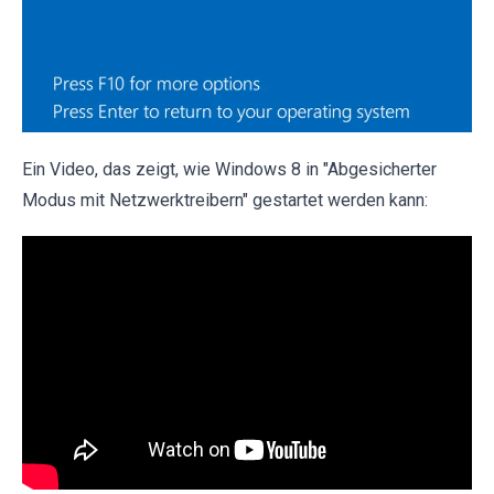
Ein Video, das zeigt, wie Windows 8 in "Abgesicherter
Modus mit Netzwerktreibern" gestartet werden kann: