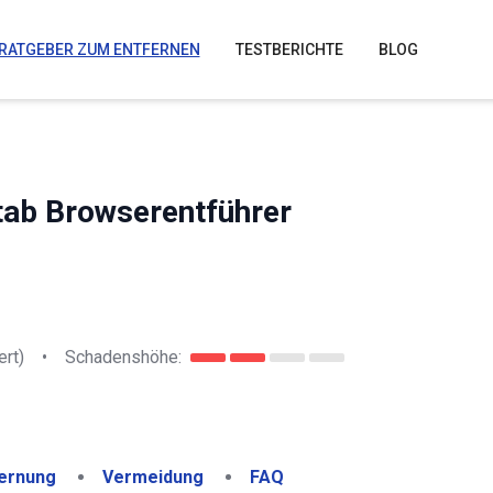
RATGEBER ZUM ENTFERNEN
TESTBERICHTE
BLOG
tab Browserentführer
ert)
•
Schadenshöhe:
ernung
Vermeidung
FAQ