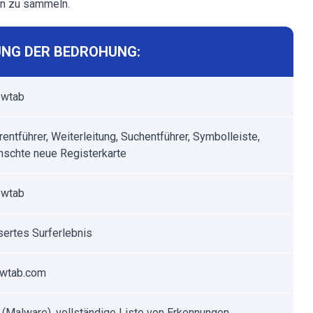
en zu sammeln.
NG DER BEDROHUNG:
ewtab
entführer, Weiterleitung, Suchentführer, Symbolleiste,
schte neue Registerkarte
ewtab
ertes Surferlebnis
ewtab.com
t (Malware), vollständige Liste von Erkennungen