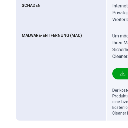
SCHADEN
Interne
Privats
Weiterl
MALWARE-ENTFERNUNG (MAC)
Um mögl
Ihren M
Sicherh
Cleaner.
Der kost
Produkt 
eine Liz
kostenlo
Cleaner 