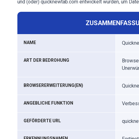
und (oder) quicknewtab.com entwickelt wurden, um Dat
ZUSAMMENFASSU
NAME
Quickn
ART DER BEDROHUNG
Browser
Unerwün
BROWSERERWEITERUNG(EN)
Quickn
ANGEBLICHE FUNKTION
Verbess
GEFÖRDERTE URL
quickn
ERKENNUNGSNAMEN
Fortine