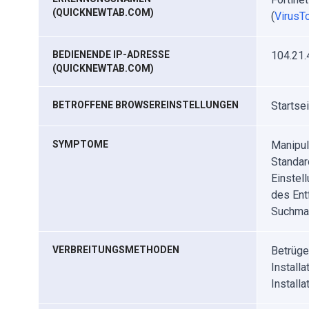
(QUICKNEWTAB.COM)
(
VirusTo
BEDIENENDE IP-ADRESSE
104.21.
(QUICKNEWTAB.COM)
BETROFFENE BROWSEREINSTELLUNGEN
Startse
SYMPTOME
Manipul
Standar
Einstel
des Ent
Suchmas
VERBREITUNGSMETHODEN
Betrüge
Install
Install