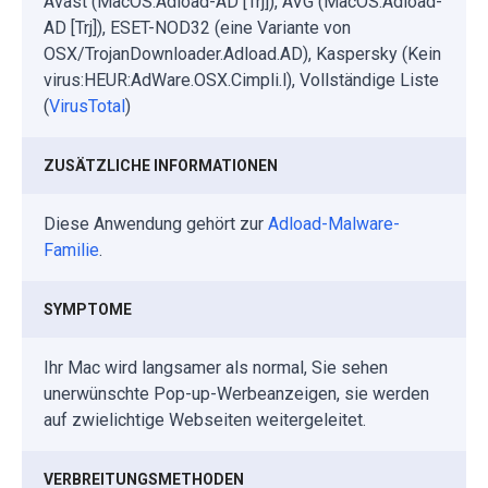
Avast (MacOS:Adload-AD [Trj]), AVG (MacOS:Adload-
AD [Trj]), ESET-NOD32 (eine Variante von
OSX/TrojanDownloader.Adload.AD), Kaspersky (Kein
virus:HEUR:AdWare.OSX.Cimpli.l), Vollständige Liste
(
VirusTotal
)
ZUSÄTZLICHE INFORMATIONEN
Diese Anwendung gehört zur
Adload-Malware-
Familie
.
SYMPTOME
Ihr Mac wird langsamer als normal, Sie sehen
unerwünschte Pop-up-Werbeanzeigen, sie werden
auf zwielichtige Webseiten weitergeleitet.
VERBREITUNGSMETHODEN