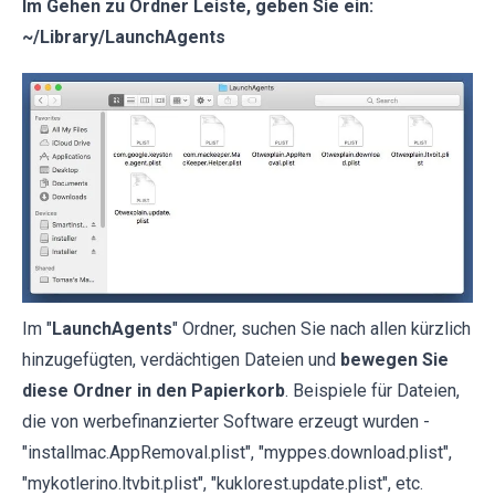
Im Gehen zu Ordner Leiste, geben Sie ein:
~/Library/LaunchAgents
Im "
LaunchAgents
" Ordner, suchen Sie nach allen kürzlich
hinzugefügten, verdächtigen Dateien und
bewegen Sie
diese Ordner in den Papierkorb
. Beispiele für Dateien,
die von werbefinanzierter Software erzeugt wurden -
"installmac.AppRemoval.plist", "myppes.download.plist",
"mykotlerino.ltvbit.plist", "kuklorest.update.plist", etc.