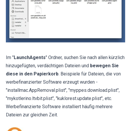
Im "
LaunchAgents
" Ordner, suchen Sie nach allen kürzlich
hinzugefügten, verdächtigen Dateien und
bewegen Sie
diese in den Papierkorb
. Beispiele für Dateien, die von
werbefinanzierter Software erzeugt wurden -
"installmac.AppRemoval.plist", "myppes.download.plist",
"mykotlerino.ltvbit.plist", "kuklorest.update.plist", etc.
Werbefinanzierte Software installiert häufig mehrere
Dateien zur gleichen Zeit.