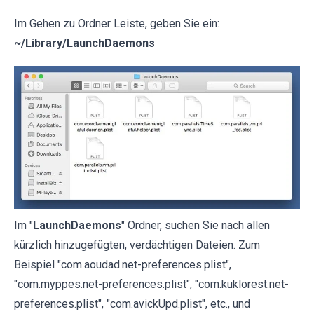
Im Gehen zu Ordner Leiste, geben Sie ein:
~/Library/LaunchDaemons
Im "
LaunchDaemons
" Ordner, suchen Sie nach allen
kürzlich hinzugefügten, verdächtigen Dateien. Zum
Beispiel "com.aoudad.net-preferences.plist",
"com.myppes.net-preferences.plist", "com.kuklorest.net-
preferences.plist", "com.avickUpd.plist", etc., und