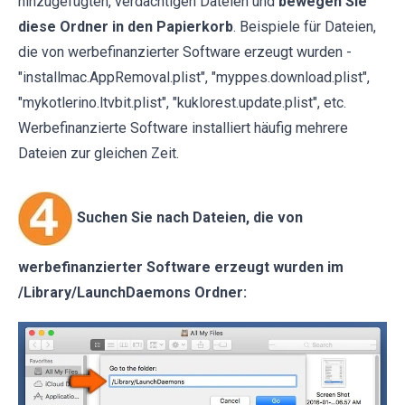
hinzugefügten, verdächtigen Dateien und
bewegen Sie
diese Ordner in den Papierkorb
. Beispiele für Dateien,
die von werbefinanzierter Software erzeugt wurden -
"installmac.AppRemoval.plist", "myppes.download.plist",
"mykotlerino.ltvbit.plist", "kuklorest.update.plist", etc.
Werbefinanzierte Software installiert häufig mehrere
Dateien zur gleichen Zeit.
Suchen Sie nach Dateien, die von
werbefinanzierter Software erzeugt wurden im
/Library/LaunchDaemons Ordner: