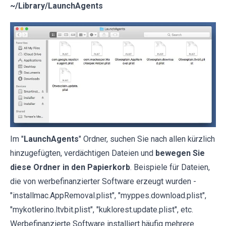
~/Library/LaunchAgents
Im "
LaunchAgents
" Ordner, suchen Sie nach allen kürzlich
hinzugefügten, verdächtigen Dateien und
bewegen Sie
diese Ordner in den Papierkorb
. Beispiele für Dateien,
die von werbefinanzierter Software erzeugt wurden -
"installmac.AppRemoval.plist", "myppes.download.plist",
"mykotlerino.ltvbit.plist", "kuklorest.update.plist", etc.
Werbefinanzierte Software installiert häufig mehrere