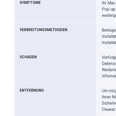
SYMPTOME
Ihr Mac
Pop-up-
weiterge
VERBREITUNGSMETHODEN
Betrüge
Install
Install
SCHADEN
Verfolg
Datensc
Weiterl
Informa
ENTFERNUNG
Um mögl
Ihren M
Sicherh
Cleaner.