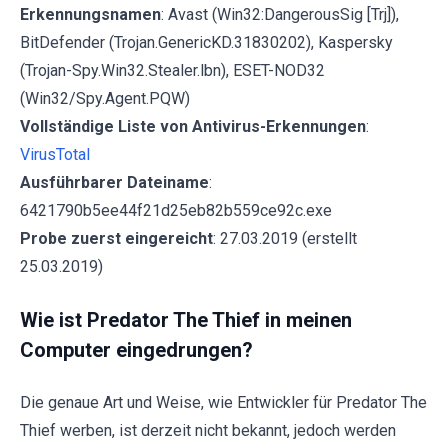
Erkennungsnamen
: Avast (Win32:DangerousSig [Trj]),
BitDefender (Trojan.GenericKD.31830202), Kaspersky
(Trojan-Spy.Win32.Stealer.lbn), ESET-NOD32
(Win32/Spy.Agent.PQW)
Vollständige Liste von Antivirus-Erkennungen
:
VirusTotal
Ausführbarer Dateiname
:
6421790b5ee44f21d25eb82b559ce92c.exe
Probe zuerst eingereicht
: 27.03.2019 (erstellt
25.03.2019)
Wie ist Predator The Thief in meinen
Computer eingedrungen?
Die genaue Art und Weise, wie Entwickler für Predator The
Thief werben, ist derzeit nicht bekannt, jedoch werden