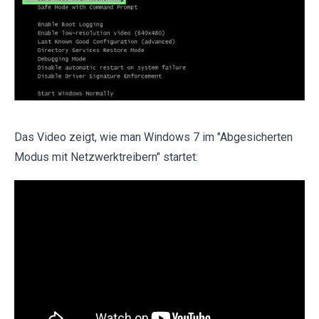
Das Video zeigt, wie man Windows 7 im "Abgesicherten
Modus mit Netzwerktreibern" startet: