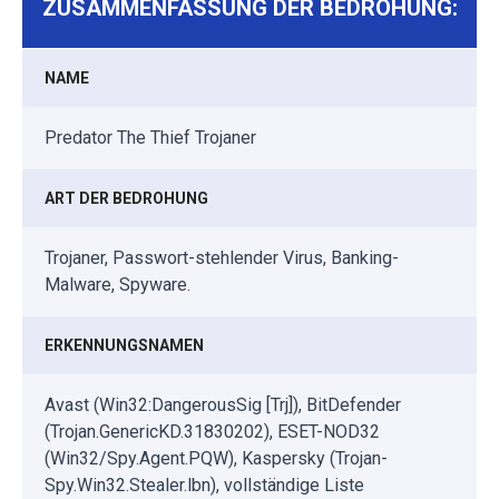
ZUSAMMENFASSUNG DER BEDROHUNG:
NAME
Predator The Thief Trojaner
ART DER BEDROHUNG
Trojaner, Passwort-stehlender Virus, Banking-
Malware, Spyware.
ERKENNUNGSNAMEN
Avast (Win32:DangerousSig [Trj]), BitDefender
(Trojan.GenericKD.31830202), ESET-NOD32
(Win32/Spy.Agent.PQW), Kaspersky (Trojan-
Spy.Win32.Stealer.lbn), vollständige Liste