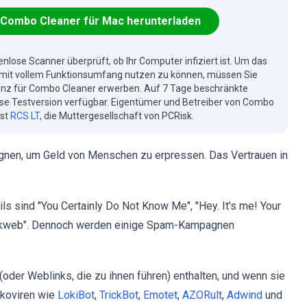
Combo Cleaner für Mac herunterladen
enlose Scanner überprüft, ob Ihr Computer infiziert ist. Um das
mit vollem Funktionsumfang nutzen zu können, müssen Sie
enz für Combo Cleaner erwerben. Auf 7 Tage beschränkte
se Testversion verfügbar. Eigentümer und Betreiber von Combo
ist
RCS LT
, die Muttergesellschaft von PCRisk.
nen, um Geld von Menschen zu erpressen. Das Vertrauen in
ls sind "You Certainly Do Not Know Me", "Hey. It's me! Your
Darkweb". Dennoch werden einige Spam-Kampagnen
oder Weblinks, die zu ihnen führen) enthalten, und wenn sie
ikoviren wie
LokiBot
,
TrickBot
,
Emotet
,
AZORult
,
Adwind
und