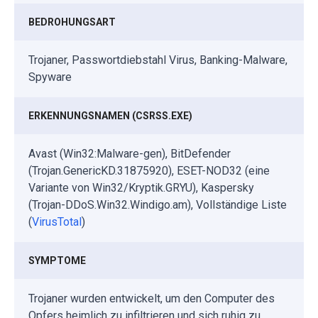
BEDROHUNGSART
Trojaner, Passwortdiebstahl Virus, Banking-Malware,
Spyware
ERKENNUNGSNAMEN (CSRSS.EXE)
Avast (Win32:Malware-gen), BitDefender
(Trojan.GenericKD.31875920), ESET-NOD32 (eine
Variante von Win32/Kryptik.GRYU), Kaspersky
(Trojan-DDoS.Win32.Windigo.am), Vollständige Liste
(
VirusTotal
)
SYMPTOME
Trojaner wurden entwickelt, um den Computer des
Opfers heimlich zu infiltrieren und sich ruhig zu