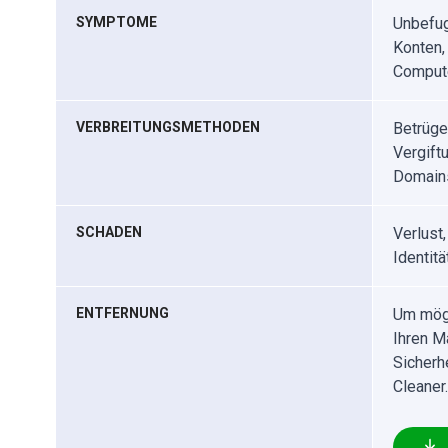
SYMPTOME
Unbefug
Konten, 
Compute
VERBREITUNGSMETHODEN
Betrüge
Vergift
Domain
SCHADEN
Verlust,
Identitä
ENTFERNUNG
Um mögl
Ihren M
Sicherh
Cleaner.