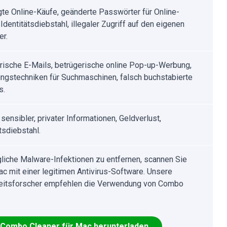
te Online-Käufe, geänderte Passwörter für Online-
Identitätsdiebstahl, illegaler Zugriff auf den eigenen
r.
rische E-Mails, betrügerische online Pop-up-Werbung,
ungstechniken für Suchmaschinen, falsch buchstabierte
s.
 sensibler, privater Informationen, Geldverlust,
tsdiebstahl.
iche Malware-Infektionen zu entfernen, scannen Sie
ac mit einer legitimen Antivirus-Software. Unsere
eitsforscher empfehlen die Verwendung von Combo
Combo Cleaner für Mac herunterladen