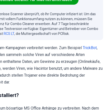
enlose Scanner überprüft, ob Ihr Computer infiziert ist. Um das
mit vollem Funktionsumfang nutzen zu können, müssen Sie
enz für Combo Cleaner erwerben. Auf 7 Tage beschränkte
se Testversion verfügbar. Eigentümer und Betreiber von Combo
ist
RCS LT
, die Muttergesellschaft von PCRisk.
t Spam-Kampagnen verbreitet werden. Zum Beispiel
TrickBot
,
len sammeln solche Viren auf verschiedene Arten
en enthaltene Daten, um Gewinne zu erzeugen (Onlinekäufe,
e, werden Viren, wie Hacintor benutzt, um andere Malware zu
Dadurch stellen Trojaner eine direkte Bedrohung der
t dar.
talliert?
 um bösartige MS Office Anhänge zu verbreiten. Nach dem