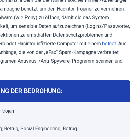
t-Domains, indem Sie die Namen solcher Firmen/Abteilungen
Kampagne benutzt, um den Hacintor Trojaner zu vermehren.
Malware (wie Pony) zu öffnen, damit sie das System
ickelt, um sensible Daten aufzuzeichnen (Logins/Passwörter,
nfektionen zu ernsthaften Datenschutzproblemen und
rbindet Hacintor infizierte Computer mit einem
botnet
. Aus
 Anhänge, die von der „eFax“ Spam-Kampagne verbreitet
legitimen Antivirus-/Anti-Spyware-Programm scannen und
NG DER BEDROHUNG:
 trojan
g, Betrug, Social Engineering, Betrug