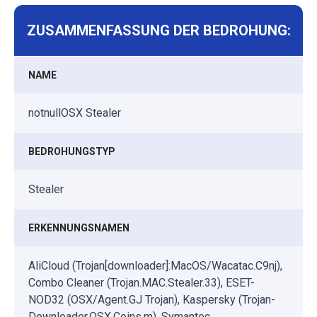
ZUSAMMENFASSUNG DER BEDROHUNG:
NAME
notnullOSX Stealer
BEDROHUNGSTYP
Stealer
ERKENNUNGSNAMEN
AliCloud (Trojan[downloader]:MacOS/Wacatac.C9nj),
Combo Cleaner (Trojan.MAC.Stealer.33), ESET-
NOD32 (OSX/Agent.GJ Trojan), Kaspersky (Trojan-
Downloader.OSX.Coins.m), Symantec