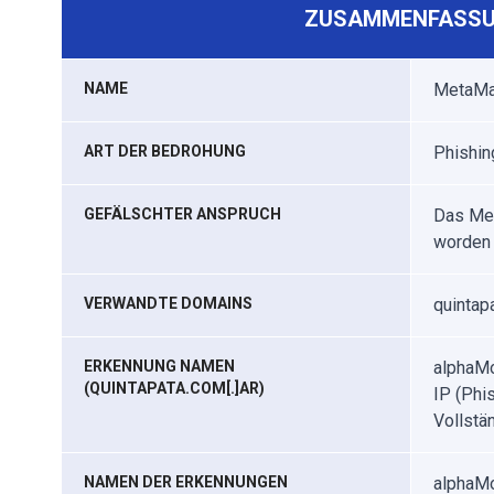
ZUSAMMENFASSU
NAME
MetaMas
ART DER BEDROHUNG
Phishin
GEFÄLSCHTER ANSPRUCH
Das Met
worden
VERWANDTE DOMAINS
quintapa
ERKENNUNG NAMEN
alphaMo
(QUINTAPATA.COM[.]AR)
IP (Phi
Vollstä
NAMEN DER ERKENNUNGEN
alphaMo