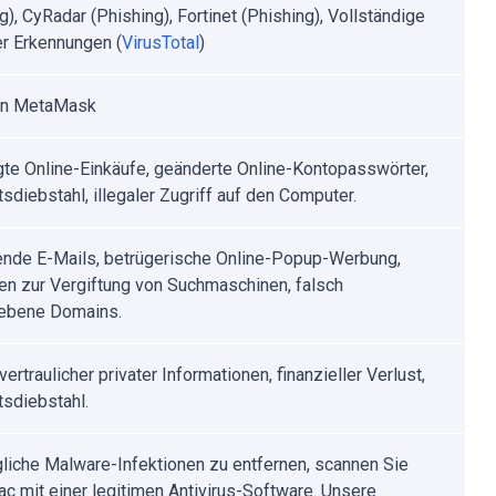
g), CyRadar (Phishing), Fortinet (Phishing), Vollständige
er Erkennungen (
VirusTotal
)
von MetaMask
te Online-Einkäufe, geänderte Online-Kontopasswörter,
tsdiebstahl, illegaler Zugriff auf den Computer.
nde E-Mails, betrügerische Online-Popup-Werbung,
en zur Vergiftung von Suchmaschinen, falsch
ebene Domains.
vertraulicher privater Informationen, finanzieller Verlust,
tsdiebstahl.
iche Malware-Infektionen zu entfernen, scannen Sie
ac mit einer legitimen Antivirus-Software. Unsere