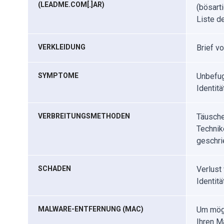
(LEADME.COM[.]AR)
(bösarti
Liste d
VERKLEIDUNG
Brief 
SYMPTOME
Unbefug
Identitä
VERBREITUNGSMETHODEN
Täusche
Technik
geschri
SCHADEN
Verlust 
Identitä
MALWARE-ENTFERNUNG (MAC)
Um mögl
Ihren M