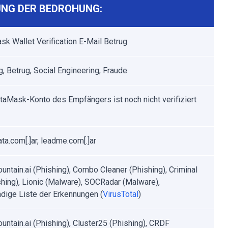
NG DER BEDROHUNG:
k Wallet Verification E-Mail Betrug
g, Betrug, Social Engineering, Fraude
aMask-Konto des Empfängers ist noch nicht verifiziert
ta.com[.]ar, leadme.com[.]ar
untain.ai (Phishing), Combo Cleaner (Phishing), Criminal
shing), Lionic (Malware), SOCRadar (Malware),
ndige Liste der Erkennungen (
VirusTotal
)
untain.ai (Phishing), Cluster25 (Phishing), CRDF