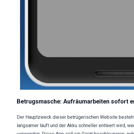
Betrugsmasche: Aufräumarbeiten sofort er
Der Hauptzweck dieser betrügerischen Website besteht 
langsamer läuft und der Akku schneller entleert wird, we
verwenden. Diese App soll ein Gerät beschleunigen, in