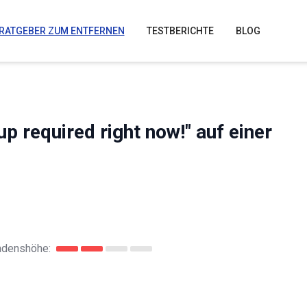
RATGEBER ZUM ENTFERNEN
TESTBERICHTE
BLOG
p required right now!" auf einer
adenshöhe: