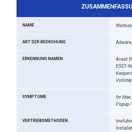
ZUSAMMENFASSU
NAME
Werbun
ART DER BEDROHUNG
Adware,
ERKENNUNG NAMEN
Avast (
ESET-NO
Kaspers
Vollstän
SYMPTOME
Ihr Mac
Popup-W
VERTRIEBSMETHODEN
Irrefüh
Install