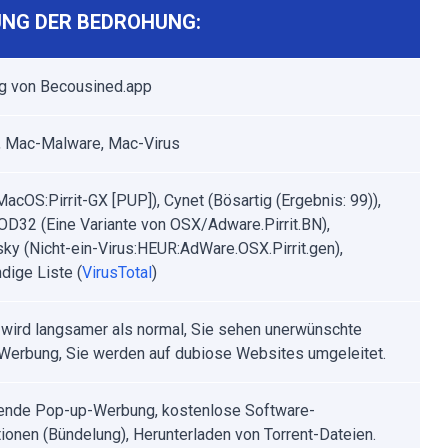
NG DER BEDROHUNG:
g von Becousined.app
 Mac-Malware, Mac-Virus
MacOS:Pirrit-GX [PUP]), Cynet (Bösartig (Ergebnis: 99)),
D32 (Eine Variante von OSX/Adware.Pirrit.BN),
ky (Nicht-ein-Virus:HEUR:AdWare.OSX.Pirrit.gen),
dige Liste (
VirusTotal
)
 wird langsamer als normal, Sie sehen unerwünschte
erbung, Sie werden auf dubiose Websites umgeleitet.
rende Pop-up-Werbung, kostenlose Software-
ationen (Bündelung), Herunterladen von Torrent-Dateien.