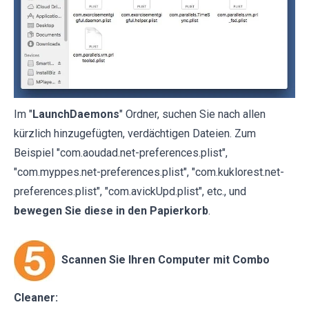
Im "
LaunchDaemons
" Ordner, suchen Sie nach allen
kürzlich hinzugefügten, verdächtigen Dateien. Zum
Beispiel "com.aoudad.net-preferences.plist",
"com.myppes.net-preferences.plist", "com.kuklorest.net-
preferences.plist", "com.avickUpd.plist", etc., und
bewegen Sie diese in den Papierkorb
.
Scannen Sie Ihren Computer mit Combo
Cleaner: