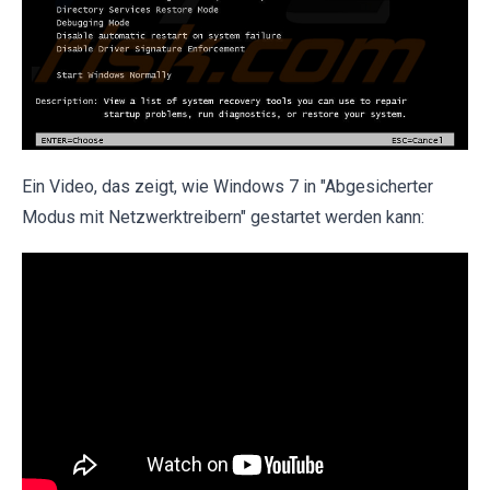
Ein Video, das zeigt, wie Windows 7 in "Abgesicherter
Modus mit Netzwerktreibern" gestartet werden kann: