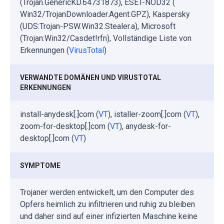
(Trojan.GenericKD.64731873), ESET-NOD32 (
Win32/TrojanDownloader.Agent.GPZ), Kaspersky
(UDS:Trojan-PSW.Win32.Stealer.a), Microsoft
(Trojan:Win32/Casdet!rfn), Vollständige Liste von
Erkennungen (
VirusTotal
)
VERWANDTE DOMÄNEN UND VIRUSTOTAL
ERKENNUNGEN
install-anydesk[.]com (
VT
), istaller-zoom[.]com (
VT
),
zoom-for-desktop[.]com (
VT
), anydesk-for-
desktop[.]com (
VT
)
SYMPTOME
Trojaner werden entwickelt, um den Computer des
Opfers heimlich zu infiltrieren und ruhig zu bleiben
und daher sind auf einer infizierten Maschine keine