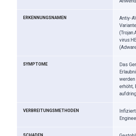
Anwend
ERKENNUNGSNAMEN
Antiy-A
Variant
(Trojan
virus:H
(Adware
SYMPTOME
Das Ger
Erlaubn
werden 
erhöht,
aufdrin
VERBREITUNGSMETHODEN
Infizie
Enginee
SCHADEN
Gestohl