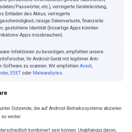
daten/Passwörter, etc.), verringerte Geräteleistung,
es Entladen des Akkus, verringerte
tgeschwindigkeit, riesige Datenverluste, finanzielle
n, gestohlene Identität (bösartige Apps könnten
ikations-Apps missbrauchen).
are-Infektionen zu beseitigen, empfehlen unsere
itsforscher, Ihr Android-Gerät mit legitimer Anti-
-Software zu scannen. Wir empfehlen
Avast
,
nder
,
ESET
oder
Malwarebytes
.
are
unter Dutzende, die auf Android-Betriebssysteme abzielen
 so weiter.
nterschiedlich kombiniert sein können. Unabhängig davon,