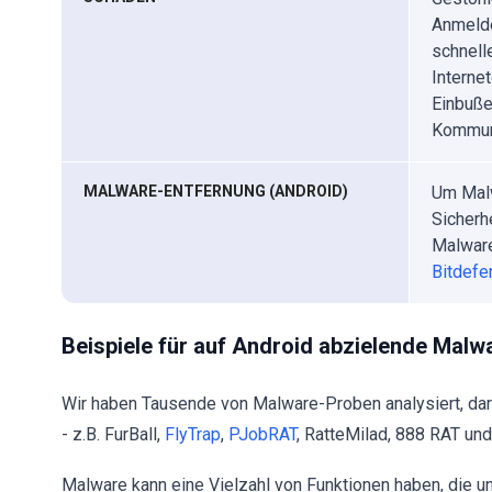
Anmelde
schnell
Interne
Einbuße
Kommun
MALWARE-ENTFERNUNG (ANDROID)
Um Malw
Sicherhe
Malware
Bitdefe
Beispiele für auf Android abzielende Malw
Wir haben Tausende von Malware-Proben analysiert, dar
- z.B. FurBall,
FlyTrap
,
PJobRAT
, RatteMilad, 888 RAT und
Malware kann eine Vielzahl von Funktionen haben, die u