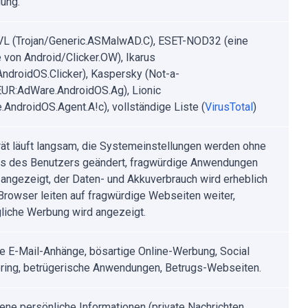
ung.
VL (Trojan/Generic.ASMalwAD.C), ESET-NOD32 (eine
e von Android/Clicker.OW), Ikarus
.AndroidOS.Clicker), Kaspersky (Not-a-
EUR:AdWare.AndroidOS.Ag), Lionic
.AndroidOS.Agent.A!c), vollständige Liste (
VirusTotal
)
ät läuft langsam, die Systemeinstellungen werden ohne
is des Benutzers geändert, fragwürdige Anwendungen
angezeigt, der Daten- und Akkuverbrauch wird erheblich
 Browser leiten auf fragwürdige Webseiten weiter,
gliche Werbung wird angezeigt.
rte E-Mail-Anhänge, bösartige Online-Werbung, Social
ring, betrügerische Anwendungen, Betrugs-Webseiten.
ene persönliche Informationen (private Nachrichten,