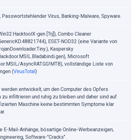
r, Passwortstehlender Virus, Banking-Malware, Spyware.
Win32:HacktoolX-gen [Trj]), Combo Cleaner
.GenericKD.48821744), ESET-NOD32 (eine Variante von
ojanDownloader.Tiny.), Kaspersky
ackdoor.MSIL.Bladabindi.gen), Microsoft
or:MSIL/AsyncRAT.GG!MTB), vollständige Liste von
ngen (
VirusTotal
)
r werden entwickelt, um den Computer des Opfers
 zu infiltrieren und ruhig zu bleiben und daher sind auf
nfizierten Maschine keine bestimmten Symptome klar
ar.
rte E-Mail-Anhänge, bösartige Online-Werbeanzeigen,
Engineering, Software-"Cracks".