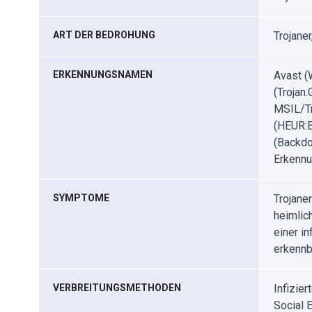
ART DER BEDROHUNG
Trojane
ERKENNUNGSNAMEN
Avast (
(Trojan
MSIL/Tr
(HEUR:B
(Backdo
Erkennu
SYMPTOME
Trojane
heimlich
einer i
erkennb
VERBREITUNGSMETHODEN
Infizie
Social 