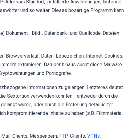
P-Adresse/Standort, installierte Anwendungen, laufende
swörter und so weiter. Dieses bösartige Programm kann
oße) Dokument-, Bild-, Datenbank- und Quellcode-Dateien
den Browserverlauf, Daten, Lesezeichen, Internet-Cookies,
ummern extrahieren. Darüber hinaus sucht diese Malware
ryptowährungen und Pornografie.
anzbezogene Informationen zu gelangen. Letzteres deutet
 die Sextortion verwenden könnten - entweder durch die
elangt wurde, oder durch die Erstellung detaillierter
ch kompromittierende Inhalte zu haben (z.B. Filmmaterial
E-Mail-Clients, Messengern,
FTP
-Clients,
VPNs
,