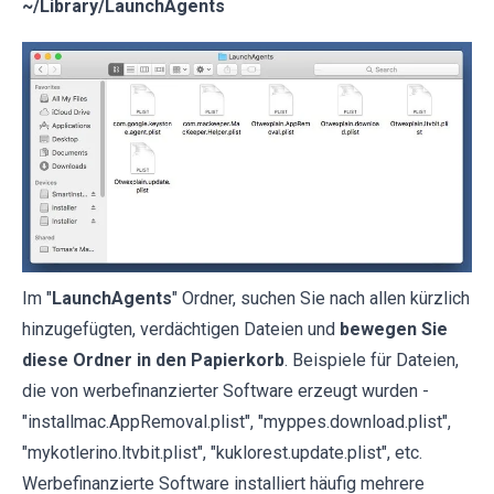
~/Library/LaunchAgents
Im "
LaunchAgents
" Ordner, suchen Sie nach allen kürzlich
hinzugefügten, verdächtigen Dateien und
bewegen Sie
diese Ordner in den Papierkorb
. Beispiele für Dateien,
die von werbefinanzierter Software erzeugt wurden -
"installmac.AppRemoval.plist", "myppes.download.plist",
"mykotlerino.ltvbit.plist", "kuklorest.update.plist", etc.
Werbefinanzierte Software installiert häufig mehrere