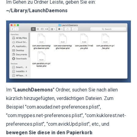
Im Gehen zu Ordner Leiste, geben Sie ein:
~/Library/LaunchDaemons
Im "
LaunchDaemons
" Ordner, suchen Sie nach allen
kürzlich hinzugefügten, verdächtigen Dateien. Zum
Beispiel "com.aoudad.net-preferences.plist",
"com.myppes.net-preferences.plist", "com.kuklorest.net-
preferences.plist", "com.avickUpd.plist", etc., und
bewegen Sie diese in den Papierkorb
.