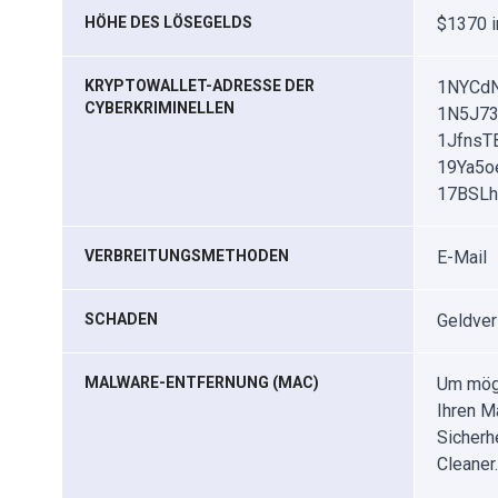
HÖHE DES LÖSEGELDS
$1370 i
KRYPTOWALLET-ADRESSE DER
1NYCdN
CYBERKRIMINELLEN
1N5J73
1JfnsT
19Ya5o
17BSLh
VERBREITUNGSMETHODEN
E-Mail
SCHADEN
Geldver
MALWARE-ENTFERNUNG (MAC)
Um mögl
Ihren M
Sicherh
Cleaner.