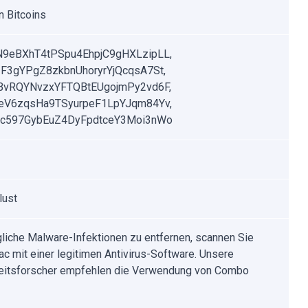
n Bitcoins
9eBXhT4tPSpu4EhpjC9gHXLzipLL,
F3gYPgZ8zkbnUhoryrYjQcqsA7St,
BvRQYNvzxYFTQBtEUgojmPy2vd6F,
eV6zqsHa9TSyurpeF1LpYJqm84Yv,
c597GybEuZ4DyFpdtceY3Moi3nWo
lust
iche Malware-Infektionen zu entfernen, scannen Sie
ac mit einer legitimen Antivirus-Software. Unsere
eitsforscher empfehlen die Verwendung von Combo