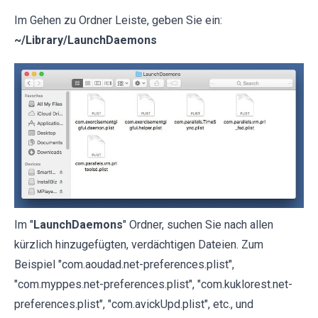
Im Gehen zu Ordner Leiste, geben Sie ein:
~/Library/LaunchDaemons
Im "
LaunchDaemons
" Ordner, suchen Sie nach allen
kürzlich hinzugefügten, verdächtigen Dateien. Zum
Beispiel "com.aoudad.net-preferences.plist",
"com.myppes.net-preferences.plist", "com.kuklorest.net-
preferences.plist", "com.avickUpd.plist", etc., und