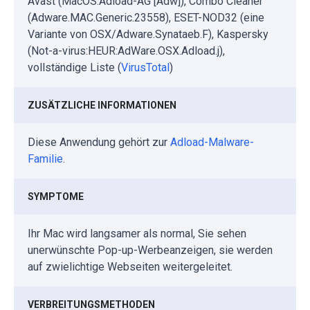
Avast (MacOS:Adload-AG [Adw]), Combo Cleaner
(Adware.MAC.Generic.23558), ESET-NOD32 (eine
Variante von OSX/Adware.Synataeb.F), Kaspersky
(Not-a-virus:HEUR:AdWare.OSX.Adload.j),
vollständige Liste (
VirusTotal
)
ZUSÄTZLICHE INFORMATIONEN
Diese Anwendung gehört zur
Adload-Malware-
Familie
.
SYMPTOME
Ihr Mac wird langsamer als normal, Sie sehen
unerwünschte Pop-up-Werbeanzeigen, sie werden
auf zwielichtige Webseiten weitergeleitet.
VERBREITUNGSMETHODEN