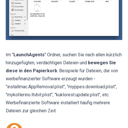
Im "
LaunchAgents
" Ordner, suchen Sie nach allen kürzlich
hinzugefügten, verdächtigen Dateien und
bewegen Sie
diese in den Papierkorb
. Beispiele für Dateien, die von
werbefinanzierter Software erzeugt wurden -
"installmac.AppRemoval.plist", "myppes.download.plist",
"mykotlerino.ltvbit.plist", "kuklorest.update.plist", etc.
Werbefinanzierte Software installiert häufig mehrere
Dateien zur gleichen Zeit.