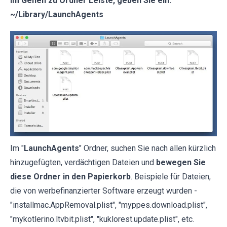
Im Gehen zu Ordner Leiste, geben Sie ein:
~/Library/LaunchAgents
Im "
LaunchAgents
" Ordner, suchen Sie nach allen kürzlich
hinzugefügten, verdächtigen Dateien und
bewegen Sie
diese Ordner in den Papierkorb
. Beispiele für Dateien,
die von werbefinanzierter Software erzeugt wurden -
"installmac.AppRemoval.plist", "myppes.download.plist",
"mykotlerino.ltvbit.plist", "kuklorest.update.plist", etc.