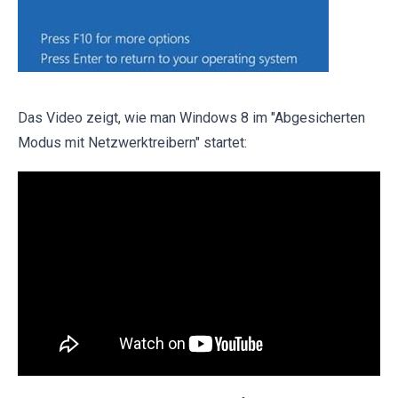
Das Video zeigt, wie man Windows 8 im "Abgesicherten
Modus mit Netzwerktreibern" startet: