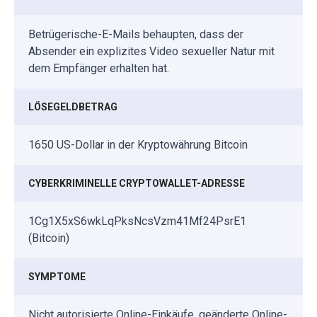
Betrügerische-E-Mails behaupten, dass der
Absender ein explizites Video sexueller Natur mit
dem Empfänger erhalten hat.
LÖSEGELDBETRAG
1650 US-Dollar in der Kryptowährung Bitcoin
CYBERKRIMINELLE CRYPTOWALLET-ADRESSE
1Cg1X5xS6wkLqPksNcsVzm41Mf24PsrE1
(Bitcoin)
SYMPTOME
Nicht autorisierte Online-Einkäufe, geänderte Online-