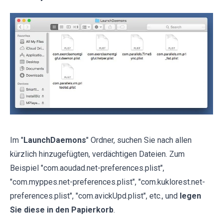
Im "
LaunchDaemons
" Ordner, suchen Sie nach allen
kürzlich hinzugefügten, verdächtigen Dateien. Zum
Beispiel "com.aoudad.net-preferences.plist",
"com.myppes.net-preferences.plist", "com.kuklorest.net-
preferences.plist", "com.avickUpd.plist", etc., und
legen
Sie diese in den Papierkorb
.