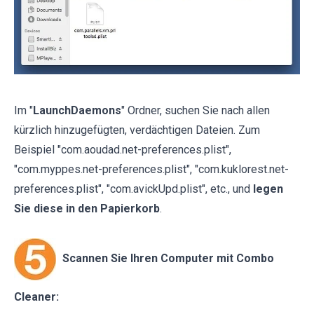
Im "
LaunchDaemons
" Ordner, suchen Sie nach allen
kürzlich hinzugefügten, verdächtigen Dateien. Zum
Beispiel "com.aoudad.net-preferences.plist",
"com.myppes.net-preferences.plist", "com.kuklorest.net-
preferences.plist", "com.avickUpd.plist", etc., und
legen
Sie diese in den Papierkorb
.
Scannen Sie Ihren Computer mit Combo
Cleaner: