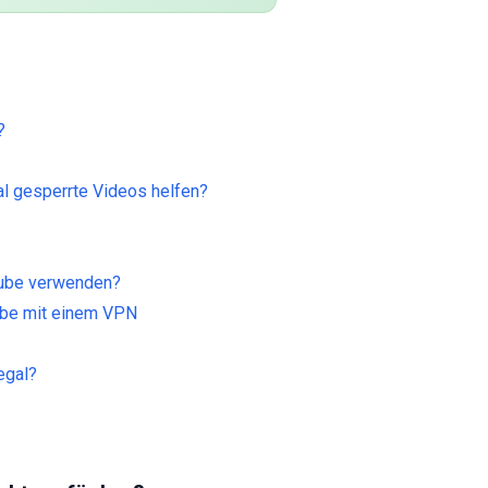
?
al gesperrte Videos helfen?
Tube verwenden?
ube mit einem VPN
egal?