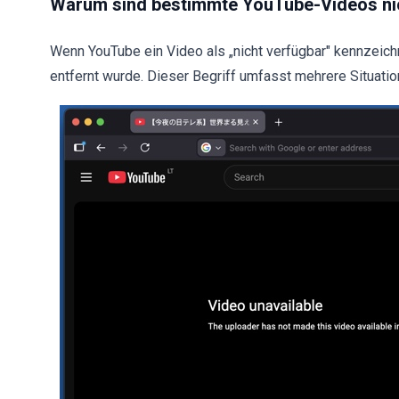
Warum sind bestimmte YouTube-Videos ni
Wenn YouTube ein Video als „nicht verfügbar" kennzeich
entfernt wurde. Dieser Begriff umfasst mehrere Situatio