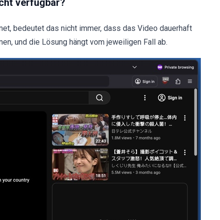
cht verfügbar?
net, bedeutet das nicht immer, dass das Video dauerhaft
nen, und die Lösung hängt vom jeweiligen Fall ab.