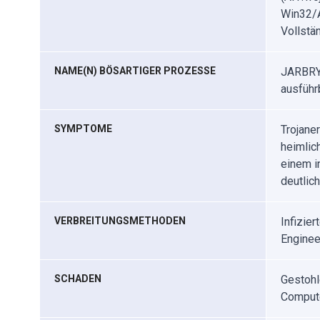
Win32/A
Vollstän
NAME(N) BÖSARTIGER PROZESSE
JARBRY.
ausführb
SYMPTOME
Trojane
heimlich
einem i
deutlich
VERBREITUNGSMETHODEN
Infizie
Enginee
SCHADEN
Gestohl
Compute