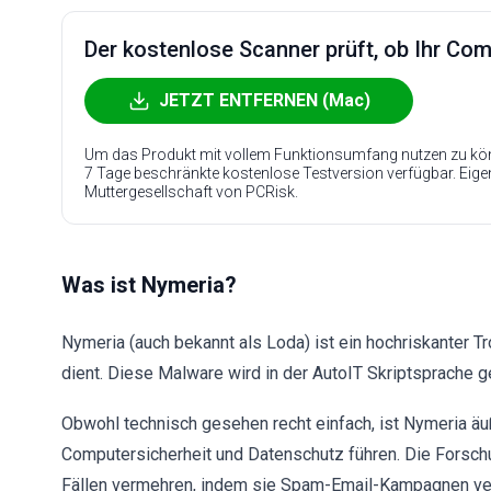
Der kostenlose Scanner prüft, ob Ihr Compu
JETZT ENTFERNEN (Mac)
Um das Produkt mit vollem Funktionsumfang nutzen zu kön
7 Tage beschränkte kostenlose Testversion verfügbar. Eig
Muttergesellschaft von PCRisk.
Was ist Nymeria?
Nymeria (auch bekannt als Loda) ist ein hochriskanter Tr
dient. Diese Malware wird in der AutoIT Skriptsprache g
Obwohl technisch gesehen recht einfach, ist Nymeria äu
Computersicherheit und Datenschutz führen. Die Forsch
Fällen vermehren, indem sie Spam-Email-Kampagnen v