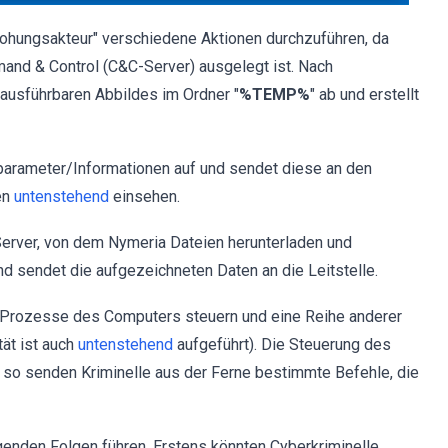
drohungsakteur" verschiedene Aktionen durchzuführen, da
nd & Control (C&C-Server) ausgelegt ist. Nach
s ausführbaren Abbildes im Ordner "
%TEMP%
" ab und erstellt
arameter/Informationen auf und sendet diese an den
en
untenstehend
einsehen.
erver, von dem Nymeria Dateien herunterladen und
nd sendet die aufgezeichneten Daten an die Leitstelle.
 Prozesse des Computers steuern und eine Reihe anderer
ät ist auch
untenstehend
aufgeführt). Die Steuerung des
 so senden Kriminelle aus der Ferne bestimmte Befehle, die
nden Folgen führen. Erstens könnten Cyberkriminelle