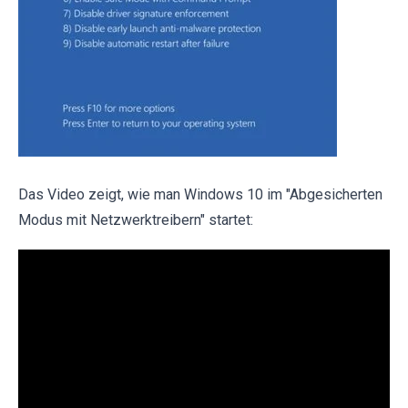
Das Video zeigt, wie man Windows 10 im "Abgesicherten
Modus mit Netzwerktreibern" startet: