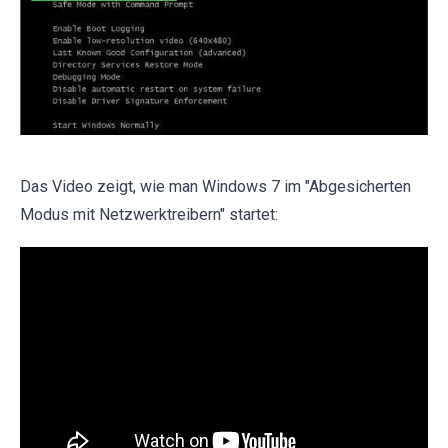
Das Video zeigt, wie man Windows 7 im "Abgesicherten
Modus mit Netzwerktreibern" startet: